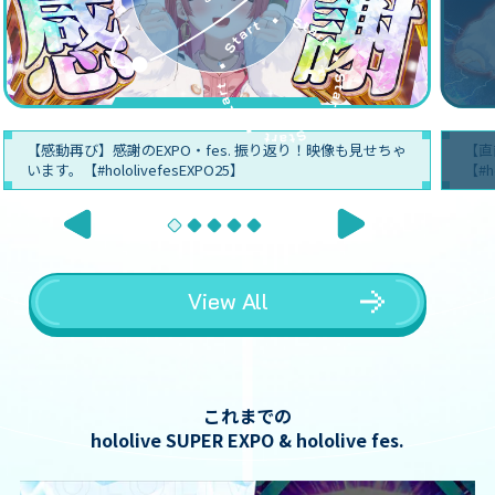
【感動再び】感謝のEXPO・fes. 振り返り！映像も見せちゃ
【直
います。【#hololivefesEXPO25】
【#h
View All
これまでの
hololive SUPER EXPO & hololive fes.