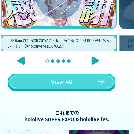
【感動再び】感謝のEXPO・fes. 振り返り！映像も見せちゃ
【直
います。【#hololivefesEXPO25】
【#h
View All
これまでの
hololive SUPER EXPO & hololive fes.