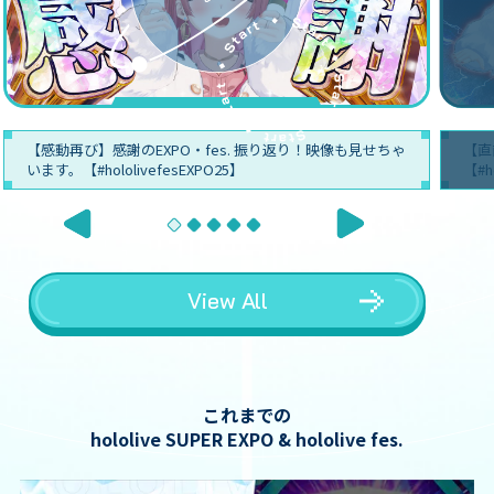
【感動再び】感謝のEXPO・fes. 振り返り！映像も見せちゃ
【直
います。【#hololivefesEXPO25】
【#h
View All
これまでの
hololive SUPER EXPO & hololive fes.