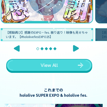
【感動再び】感謝のEXPO・fes. 振り返り！映像も見せちゃ
【直
います。【#hololivefesEXPO25】
【#h
View All
これまでの
hololive SUPER EXPO & hololive fes.