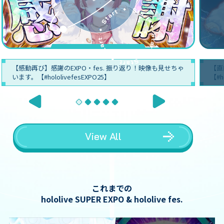
【感動再び】感謝のEXPO・fes. 振り返り！映像も見せちゃ
【直
います。【#hololivefesEXPO25】
【#h
View All
これまでの
hololive SUPER EXPO & hololive fes.