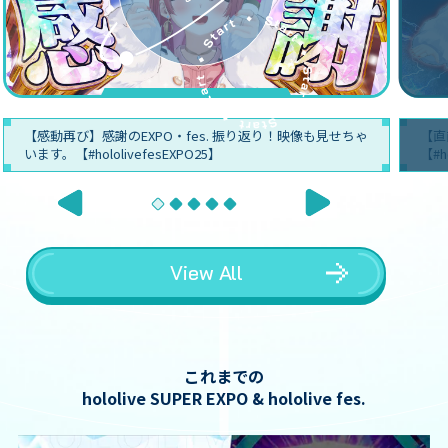
【感動再び】感謝のEXPO・fes. 振り返り！映像も見せちゃ
【直
います。【#hololivefesEXPO25】
【#h
View All
これまでの
hololive SUPER EXPO & hololive fes.